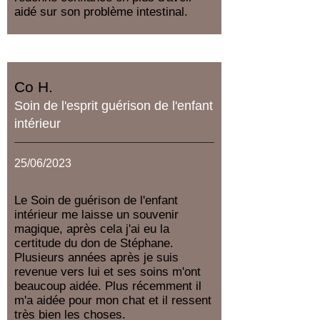
aidé sur son problème intestinal.
Co H.
Soin de l'esprit guérison de l'enfant
intérieur
25/06/2023
Le Soin de guérison de l'enfant
intérieur me laisse un souvenir
magique, après cela j'ai eu la
certitude du don de Stéphane.
Plusieurs années après je suis
revenue vers lui et ses soins m'ont
beaucoup aidée. Plus récemment il
m'a aidée pour mon chat et il ressent
très bien les choses.