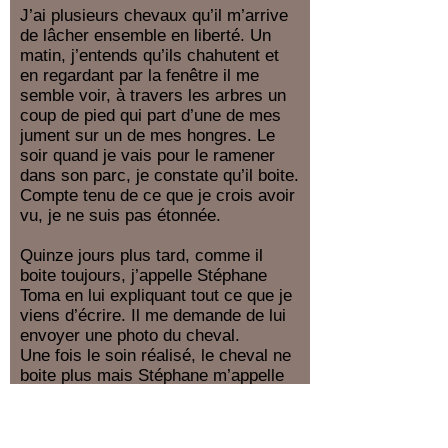
J’ai plusieurs chevaux qu’il m’arrive
de lâcher ensemble en liberté. Un
matin, j’entends qu’ils chahutent et
en regardant par la fenêtre il me
semble voir, à travers les arbres un
coup de pied qui part d’une de mes
jument sur un de mes hongres. Le
soir quand je vais pour le ramener
dans son parc, je constate qu’il boite.
Compte tenu de ce que je crois avoir
vu, je ne suis pas étonnée.
Quinze jours plus tard, comme il
boite toujours, j’appelle Stéphane
Toma en lui expliquant tout ce que je
viens d’écrire. Il me demande de lui
envoyer une photo du cheval.
Une fois le soin réalisé, le cheval ne
boite plus mais Stéphane m’appelle
et voici ce qu’il me dit :
— Ton cheval n’a pas pris de coup