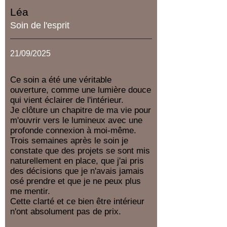
Léa
Soin de l'esprit
21/09/2025
Ce soin a été une véritable
ouverture, comme une lumière douce
qui vient éclairer de l'intérieur.
Je clôture un chapitre de ma vie pour
m'ouvrir vers le lumineux avec une
profonde connexion à moi-même.
Trois semaines après le soin je
constate que des projets se sont mis
naturellement en place, que j'ai pris
des décisions que je n'avais jamais
osé prendre et que je ne peux plus
me mentir.
Cette clarté et ce bien être intérieur
n'ont absolument pas de prix.