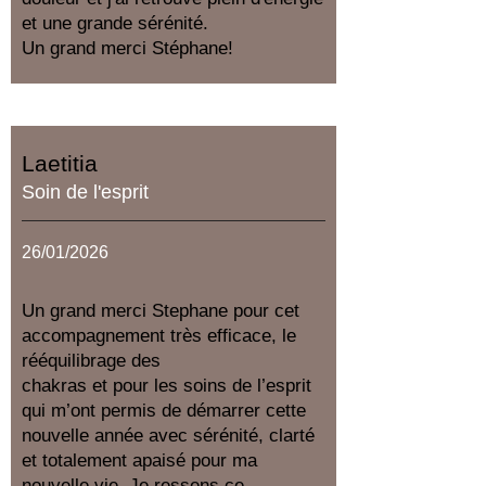
et une grande sérénité.
Un grand merci Stéphane!
Laetitia
Soin de l'esprit
26/01/2026
​Un grand merci Stephane pour cet
accompagnement très efficace, le
rééquilibrage des
chakras et pour les soins de l’esprit
qui m’ont permis de démarrer cette
nouvelle année avec sérénité, clarté
et totalement apaisé pour ma
nouvelle vie. Je ressens ce