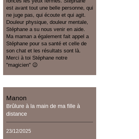
foncés les yeux fermés. Stéphane
est avant tout une belle personne, qui
ne juge pas, qui écoute et qui agit.
Douleur physique, douleur mentale,
Stéphane a su nous venir en aide.
Ma maman a également fait appel a
Stéphane pour sa santé et celle de
son chat et les résultats sont là.
Merci à toi Stéphane notre
"magicien" 😉
Manon
Brûlure à la main de ma fille à
distance
23/12/2025