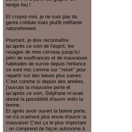
temps fou !
Et croyez-moi, je ne suis pas du
genre crédule mais plutôt méfiante
naturellement.
Pourtant, je dois reconnaître
qu’après ce soin de l'esprit, les
rouages de mon cerveau jusqu’ici
pétri de souffrances et de mauvaises
habitudes de survie depuis l'enfance
se sont mis comme sur ‘’reset’’ pour
repartir sur des bases plus saines.
C’est comme si depuis des années,
j'ouvrais la mauvaise porte et
qu’après ce soin, Stéphane m’avait
donné la possibilité d'ouvrir enfin la
bonne.
Et après avoir ouvert la bonne porte,
on n'a vraiment plus envie d'ouvrir la
mauvaise! C'est ça le plus important
: on comprend de façon autonome à