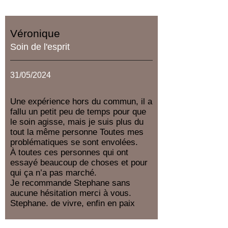
Véronique
Soin de l'esprit
31/05/2024
Une expérience hors du commun, il a
fallu un petit peu de temps pour que
le soin agisse, mais je suis plus du
tout la même personne Toutes mes
problématiques se sont envolées.
À toutes ces personnes qui ont
essayé beaucoup de choses et pour
qui ça n’a pas marché.
Je recommande Stephane sans
aucune hésitation merci à vous.
Stephane. de vivre, enfin en paix