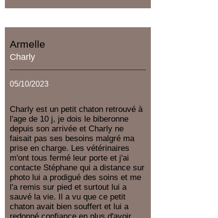
Armelle
Charly
05/10/2023
Charly est un petit chaton retrouvé à
l'age de 10 j, je dois le biberonne
depuis son arrivée et Charly ne
faisait pas ses besoins malgré ma
prise en charge. Les vétérinaires
m'ont tous fermé leur porte et j'ai
contacte Stéphane qui a distance sur
photo lui a prodigué des soins et me
l'a remis sur pied et surtout lui a
sauvé la vie. Il a vu que ce petit
chaton avait bien souffert et lui a
redonné confiance en plus d'avoir