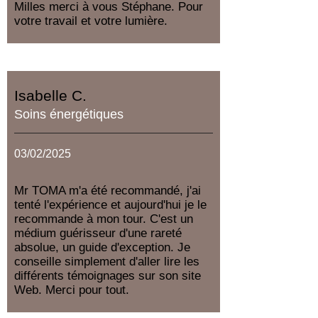
Milles merci à vous Stéphane. Pour
votre travail et votre lumière.
Isabelle C.
Soins énergétiques
03/02/2025
Mr TOMA m'a été recommandé, j'ai
tenté l'expérience et aujourd'hui je le
recommande à mon tour. C'est un
médium guérisseur d'une rareté
absolue, un guide d'exception. Je
conseille simplement d'aller lire les
différents témoignages sur son site
Web. Merci pour tout.