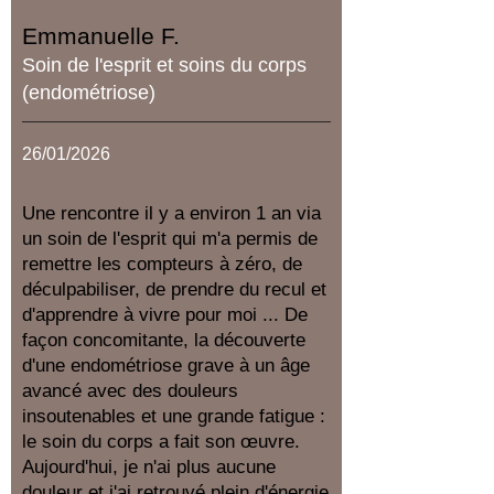
Emmanuelle F.
Soin de l'esprit et soins du corps
(endométriose)
26/01/2026
Une rencontre il y a environ 1 an via
un soin de l'esprit qui m'a permis de
remettre les compteurs à zéro, de
déculpabiliser, de prendre du recul et
d'apprendre à vivre pour moi ... De
façon concomitante, la découverte
d'une endométriose grave à un âge
avancé avec des douleurs
insoutenables et une grande fatigue :
le soin du corps a fait son œuvre.
Aujourd'hui, je n'ai plus aucune
douleur et j'ai retrouvé plein d'énergie