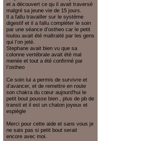
et a découvert ce qu il avait traversé
malgré sa jeune vie de 15 jours.
Il a fallu travailler sur le système
digestif et il a fallu compléter le soin
par une séance d’ostheo car le petit
loulou avait été maltraité par les gens
qui l’on jeté.
Stephane avait bien vu que sa
colonne vertébrale avait été mal
menée et tout a été confirmé par
l’ostheo
Ce soin lui a permis de survivre et
d’avancer, et de remettre en route
son chakra du cœur aujourd'hui le
petit bout pousse bien , plus de pb de
transit et il est un chaton joyeux et
espiègle
Merci pour cette aide et sans vous je
ne sais pas si petit bout serait
encore avec moi.