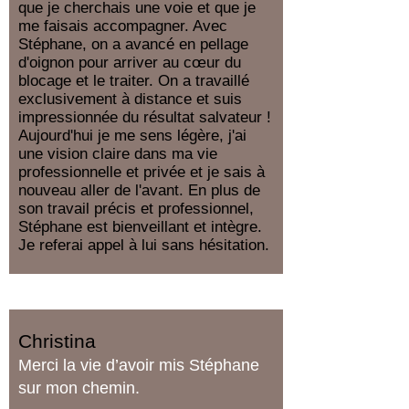
que je cherchais une voie et que je
me faisais accompagner. Avec
Stéphane, on a avancé en pellage
d'oignon pour arriver au cœur du
blocage et le traiter. On a travaillé
exclusivement à distance et suis
impressionnée du résultat salvateur !
Aujourd'hui je me sens légère, j'ai
une vision claire dans ma vie
professionnelle et privée et je sais à
nouveau aller de l'avant. En plus de
son travail précis et professionnel,
Stéphane est bienveillant et intègre.
Je referai appel à lui sans hésitation.
Christina
Merci la vie d’avoir mis Stéphane
sur mon chemin.