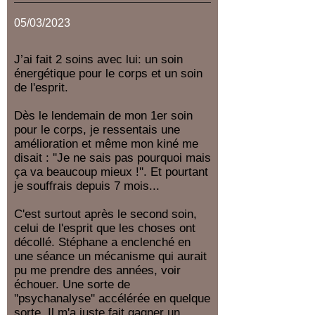
05/03/2023
J’ai fait 2 soins avec lui: un soin
énergétique pour le corps et un soin
de l'esprit.
Dès le lendemain de mon 1er soin
pour le corps, je ressentais une
amélioration et même mon kiné me
disait : ''Je ne sais pas pourquoi mais
ça va beaucoup mieux !''. Et pourtant
je souffrais depuis 7 mois...
C'est surtout après le second soin,
celui de l'esprit que les choses ont
décollé. Stéphane a enclenché en
une séance un mécanisme qui aurait
pu me prendre des années, voir
échouer. Une sorte de
''psychanalyse'' accélérée en quelque
sorte. Il m'a juste fait gagner un