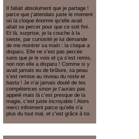
Il fallait absolument que je partage !
parce que j’attendais juste le moment
où la cloque énorme qu’elle avait
allait se percer pour que ce soit fini.
Et là, surprise, je la couche à la
sieste, par curiosité je lui demande
de me montrer sa main : la cloque a
disparu. Elle ne s’est pas percée
sans que je le vois et ça s’est remis,
non non elle a disparu ! Comme si y
avait jamais eu de brûlure, sa peau
s’est remise au niveau du reste et
basta ! Je n’ai jamais douté de tes
compétences sinon je t’aurais pas
appelé mais là c’est presque de la
magie, c’est juste incroyable ! Alors
merci infiniment parce qu’elle n’a
plus du tout mal, et c’est grâce à toi.