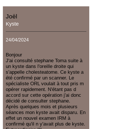
Joël
Kyste
24/04/2024
Bonjour
J'ai consulté stephane Toma suite à
un kyste dans l'oreille droite qui
s'appelle cholesteatome. Ce kyste a
été confirmé par un scanner. Le
spécialiste ORL voulait à tout pris m
opérer rapidement. N'étant pas d
accord sur cette opération j'ai donc
décidé de consulter stephane.
Après quelques mois et plusieurs
séances mon kyste avait disparu. En
effet un nouvel examen IRM à
confirmé qu'il n y'avait plus de kyste.