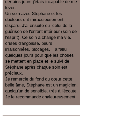
certains jours j'étais incapable de me
lever.
Un soin avec Stéphane et les
douleurs ont miraculeusement
disparu. J'ai ensuite eu celui de la
guérison de l'enfant intérieur (soin de
l'esprit). Ce soin a changé ma vie,
crises d'angoisse, peurs
irraisonnées, blocages, il a fallu
quelques jours pour que les choses
se mettent en place et le suivi de
Stéphane après chaque soin est
précieux.
Je remercie du fond du cœur cette
belle âme, Stéphane est un magicien,
quelqu'un de sensible, très à l'écoute.
Je le recommande chaleureusement.