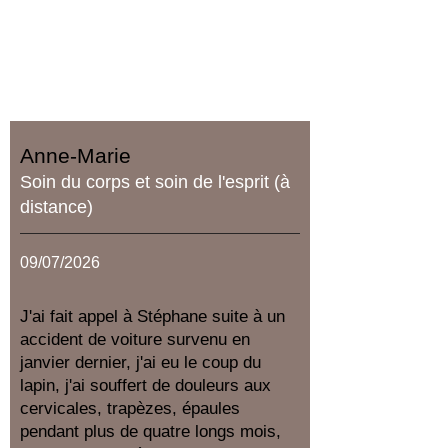
d'établissement Google.
Les plus anciens avis ont été
initialement laissés via mon
application précédente.
Anne-Marie
Soin du corps et soin de l'esprit (à
distance)
09/07/2026
J'ai fait appel à Stéphane suite à un
accident de voiture survenu en
janvier dernier, j'ai eu le coup du
lapin, j'ai souffert de douleurs aux
cervicales, trapèzes, épaules
pendant plus de quatre longs mois,