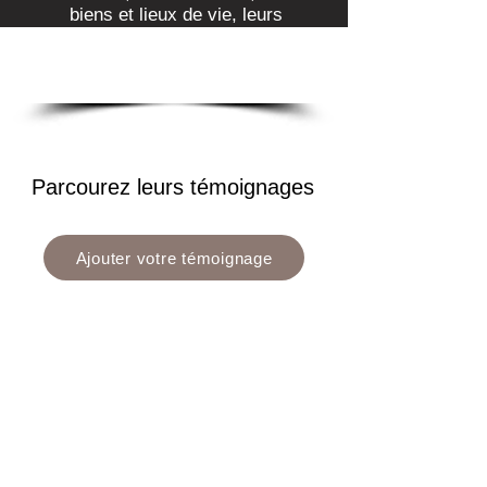
biens et lieux de vie, leurs
entreprises et leurs locaux
professionnels...
Parcourez leurs témoignages
Ajouter votre témoignage
Les témoignages partagés ici ont été
recueillis avec le consentement
explicite de leurs auteurs, via le
formulaire de cette page.
Sont également copiés ici, les avis
déposés sur ma fiche