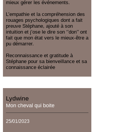
mieux gérer les événements.
L’empathie et la compréhension des
rouages psychologiques dont a fait
preuve Stéphane, ajouté à son
intuition et j’ose le dire son ‘’don’’ ont
fait que mon état vers le mieux-être a
pu démarrer.
Reconnaissance et gratitude à
Stéphane pour sa bienveillance et sa
connaissance éclairée
Lydwine
Mon cheval qui boite
25/01/2023