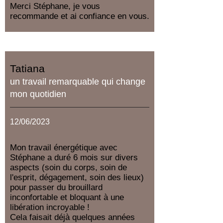
Merci Stéphane, je vous
recommande et ai confiance en vous.
Tatiana
un travail remarquable qui change
mon quotidien
12/06/2023
Mon travail énergétique avec
Stéphane a duré 6 mois sur divers
aspects (soin du corps, soin de
l'esprit, dégagement, soin des lieux)
pour passer du brouillard
inconfortable et bloquant à une
libération incroyable !
Cela faisait déjà quelques années