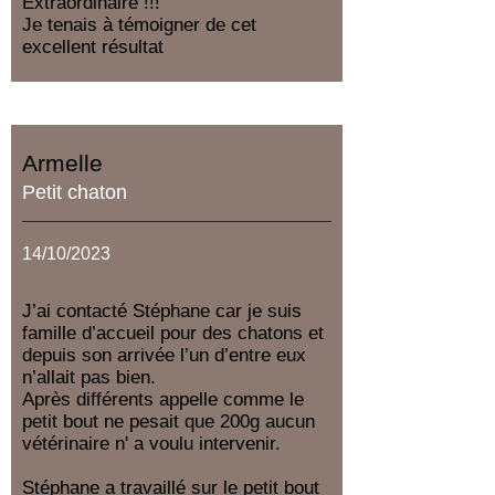
Extraordinaire !!!
Je tenais à témoigner de cet
excellent résultat
Armelle
Petit chaton
14/10/2023
J’ai contacté Stéphane car je suis
famille d’accueil pour des chatons et
depuis son arrivée l’un d’entre eux
n’allait pas bien.
Après différents appelle comme le
petit bout ne pesait que 200g aucun
vétérinaire n' a voulu intervenir.
Stéphane a travaillé sur le petit bout