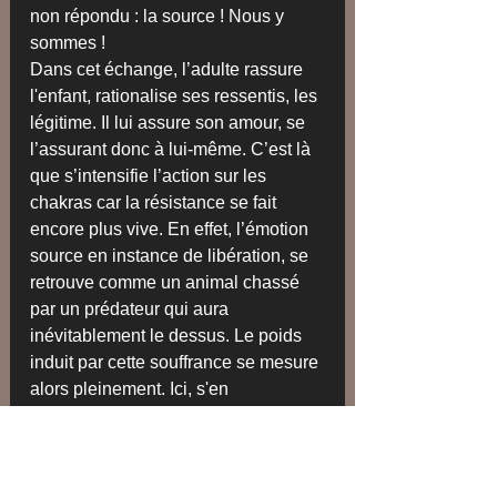
non répondu : la source ! Nous y 
sommes !
Dans cet échange, l’adulte rassure 
l'enfant, rationalise ses ressentis, les 
légitime. Il lui assure son amour, se 
l’assurant donc à lui-même. C’est là 
que s’intensifie l’action sur les 
chakras car la résistance se fait 
encore plus vive. En effet, l’émotion 
source en instance de libération, se 
retrouve comme un animal chassé 
par un prédateur qui aura 
inévitablement le dessus. Le poids 
induit par cette souffrance se mesure 
alors pleinement. Ici, s'en 
débarrasser devient une évidence 
claire et absolue : la résistance a 
cédé, l'inconscient a perdu, il n'y a 
plus de voile. Ainsi, la source 